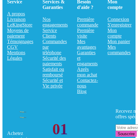
Service
Services &
Besoin
Mon
Garanties
d'aide ?
compte
A propos
Livraison
Nos
Première
Connexion
LeKingStore
engagements
commande
S'enregistrer
Moyens de
Service
Première
Mon
paiement
Clients
visite
compte
Témoignages
Commandes
Mes
Mon panier
CGV
par
avantages
Mes
Mentions
téléphone
Garanties
commandes
Légales
Sécurité des
et
paiements
engaments
Satisfait ou
Après
remboursé
mon achat
Sécurité et
Contactez-
Vie privée
nous
Blog
Recevez no
offres spéci
01
Achetez
Souscrire