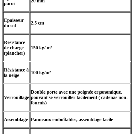
20 mm
paroi
Epaisseur
2.5 cm
du sol
Résistance
de charge
150 kg/ m²
(plancher)
Résistance à
100 kg/m²
la neige
Double porte avec une poignée ergonomique,
Verrouillage
pouvant se verrouiller facilement ( cadenas non-
fournis)
Assemblage
Panneaux emboîtables, assemblage facile