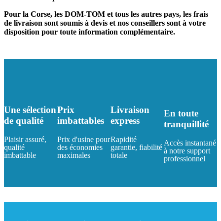
Pour la Corse, les DOM-TOM et tous les autres pays, les frais
de livraison sont soumis à devis et nos conseillers sont à votre
disposition pour toute information complémentaire.
Une sélection
Prix
Livraison
En toute
de qualité
imbattables
express
tranquillité
Plaisir assuré,
Prix d'usine pour
Rapidité
Accès instantané
qualité
des économies
garantie, fiabilité
à notre support
imbattable
maximales
totale
professionnel