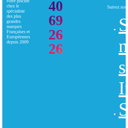
40
votre piscine
chez le
Suivez nou
spécialiste
69
des plus
S
grandes
marques
26
Françaises et
Européennes
n
depuis 2009
26
s
I
S