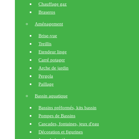
Chauffage gaz
Braseros
Aménagement
Brise-vue
Treillis
Etendeur linge
Carré potager
Arche de jardin
Pergola
Paillage
Bassin aquatique
Bassins préformés, kits bassin
Pompes de Bassins
Cascades, fontaines, jeux d'eau
Décoration et figurines