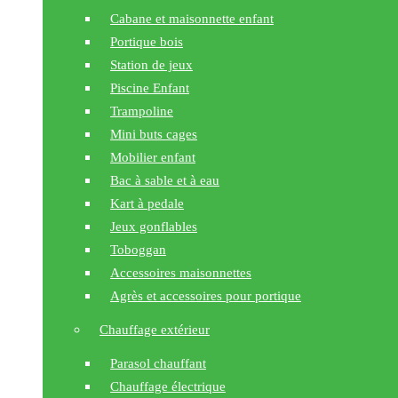
Cabane et maisonnette enfant
Portique bois
Station de jeux
Piscine Enfant
Trampoline
Mini buts cages
Mobilier enfant
Bac à sable et à eau
Kart à pedale
Jeux gonflables
Toboggan
Accessoires maisonnettes
Agrès et accessoires pour portique
Chauffage extérieur
Parasol chauffant
Chauffage électrique