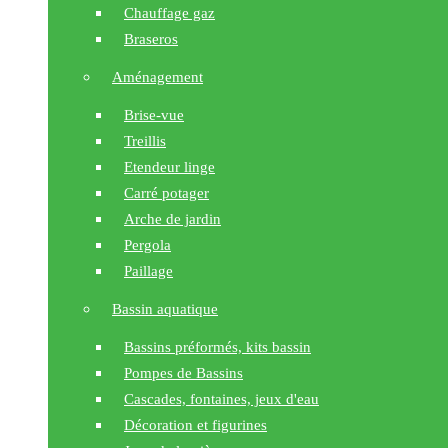
Chauffage gaz
Braseros
Aménagement
Brise-vue
Treillis
Etendeur linge
Carré potager
Arche de jardin
Pergola
Paillage
Bassin aquatique
Bassins préformés, kits bassin
Pompes de Bassins
Cascades, fontaines, jeux d'eau
Décoration et figurines