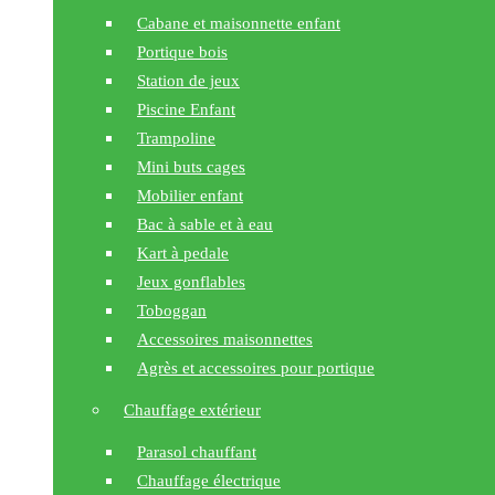
Cabane et maisonnette enfant
Portique bois
Station de jeux
Piscine Enfant
Trampoline
Mini buts cages
Mobilier enfant
Bac à sable et à eau
Kart à pedale
Jeux gonflables
Toboggan
Accessoires maisonnettes
Agrès et accessoires pour portique
Chauffage extérieur
Parasol chauffant
Chauffage électrique