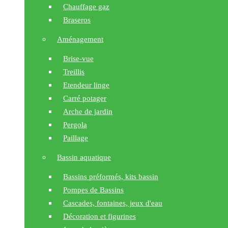
Chauffage gaz
Braseros
Aménagement
Brise-vue
Treillis
Etendeur linge
Carré potager
Arche de jardin
Pergola
Paillage
Bassin aquatique
Bassins préformés, kits bassin
Pompes de Bassins
Cascades, fontaines, jeux d'eau
Décoration et figurines