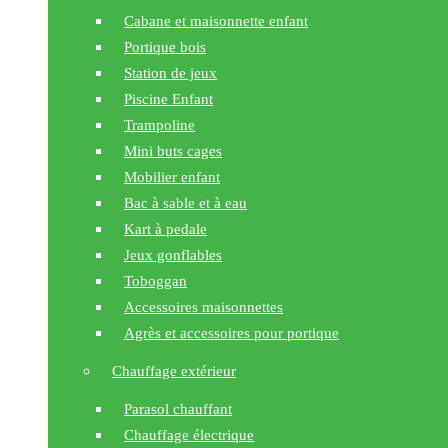
Cabane et maisonnette enfant
Portique bois
Station de jeux
Piscine Enfant
Trampoline
Mini buts cages
Mobilier enfant
Bac à sable et à eau
Kart à pedale
Jeux gonflables
Toboggan
Accessoires maisonnettes
Agrès et accessoires pour portique
Chauffage extérieur
Parasol chauffant
Chauffage électrique