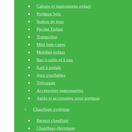
Cabane et maisonnette enfant
Portique bois
Station de jeux
Piscine Enfant
Trampoline
Mini buts cages
Mobilier enfant
Bac à sable et à eau
Kart à pedale
Jeux gonflables
Toboggan
Accessoires maisonnettes
Agrès et accessoires pour portique
Chauffage extérieur
Parasol chauffant
Chauffage électrique