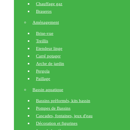
Chauffage gaz
Braseros
Aménagement
Brise-vue
Treillis
Etendeur linge
Carré potager
Arche de jardin
Pergola
Paillage
Bassin aquatique
Bassins préformés, kits bassin
Pompes de Bassins
Cascades, fontaines, jeux d'eau
Décoration et figurines