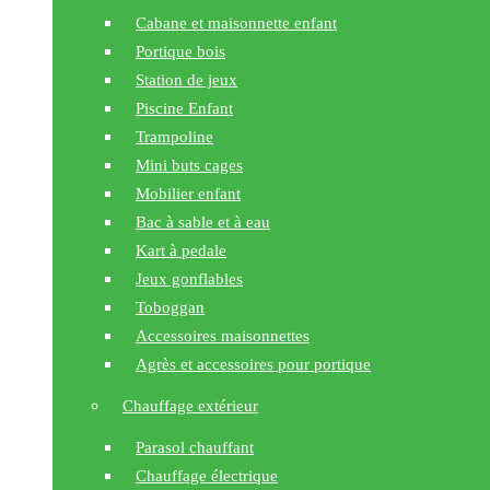
Cabane et maisonnette enfant
Portique bois
Station de jeux
Piscine Enfant
Trampoline
Mini buts cages
Mobilier enfant
Bac à sable et à eau
Kart à pedale
Jeux gonflables
Toboggan
Accessoires maisonnettes
Agrès et accessoires pour portique
Chauffage extérieur
Parasol chauffant
Chauffage électrique