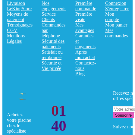
Livraison
Nos
Première
Connexion
LeKingStore
engagements
commande
S'enregistrer
Moyens de
Service
Première
Mon
paiement
Clients
visite
compte
Témoignages
Commandes
Mes
Mon panier
CGV
par
avantages
Mes
Mentions
téléphone
Garanties
commandes
Légales
Sécurité des
et
paiements
engaments
Satisfait ou
Après
remboursé
mon achat
Sécurité et
Contactez-
Vie privée
nous
Blog
Recevez no
offres spéci
01
Achetez
Souscrire
40
votre piscine
chez le
Suivez nou
spécialiste