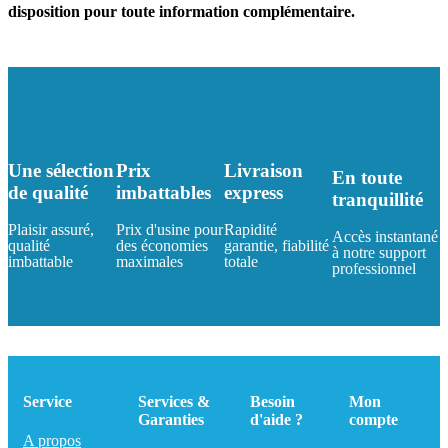
disposition pour toute information complémentaire.
Une sélection
Prix
Livraison
En toute
de qualité
imbattables
express
tranquillité
Plaisir assuré,
Prix d'usine pour
Rapidité
Accès instantané
qualité
des économies
garantie, fiabilité
à notre support
imbattable
maximales
totale
professionnel
Service
Services &
Besoin
Mon
Garanties
d'aide ?
compte
A propos