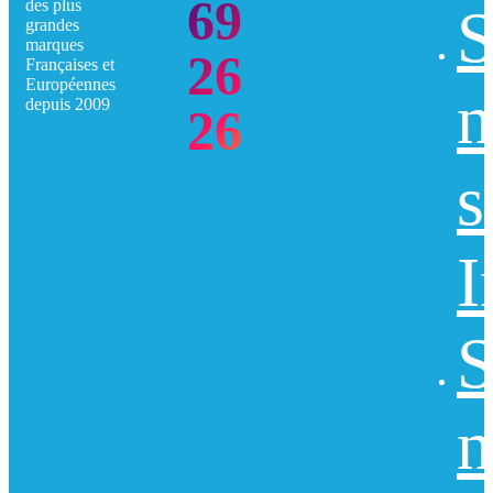
69
des plus
S
grandes
marques
26
Françaises et
Européennes
n
depuis 2009
26
s
I
S
n