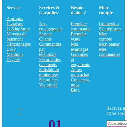
Service
Services &
Besoin
Mon
Garanties
d'aide ?
compte
A propos
Livraison
Nos
Première
Connexion
LeKingStore
engagements
commande
S'enregistrer
Moyens de
Service
Première
Mon
paiement
Clients
visite
compte
Témoignages
Commandes
Mes
Mon panier
CGV
par
avantages
Mes
Mentions
téléphone
Garanties
commandes
Légales
Sécurité des
et
paiements
engaments
Satisfait ou
Après
remboursé
mon achat
Sécurité et
Contactez-
Vie privée
nous
Blog
Recevez no
offres spéci
01