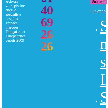
Achetez
Souscrire
40
votre piscine
chez le
Suivez nou
spécialiste
69
des plus
S
grandes
marques
26
Françaises et
Européennes
n
depuis 2009
26
s
I
S