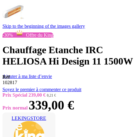
Skip to the beginning of the images gallery
-30%
Offre du King
Chauffage Etanche IRC
HELIOSA Hi Design 11 1500W
Ajouter à ma liste d’envie
Réf
102817
Soyez le premier à commenter ce produit
Prix Spécial
239,00 €
0,21 €
339,00 €
Prix normal
LEKINGSTORE