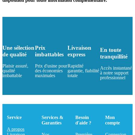
disposition pour toute information complémentaire.
Une sélection
Prix
Livraison
En toute
de qualité
imbattables
express
tranquillité
Plaisir assuré,
Prix d'usine pour
Rapidité
Accès instantané
qualité
des économies
garantie, fiabilité
à notre support
imbattable
maximales
totale
professionnel
Service
Services &
Besoin
Mon
Garanties
d'aide ?
compte
A propos
Livraison
Nos
Première
Connexion