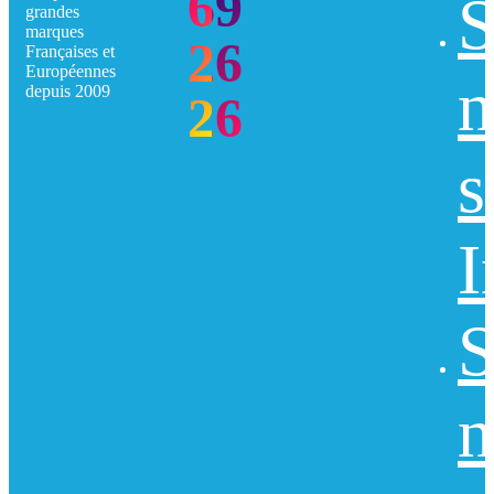
69
S
grandes
marques
26
Françaises et
Européennes
n
depuis 2009
26
s
I
S
n