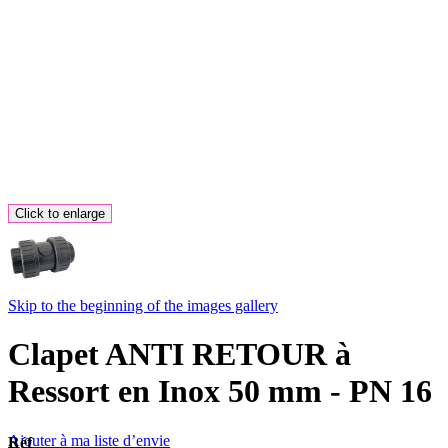
Click to enlarge
Skip to the beginning of the images gallery
Clapet ANTI RETOUR à
Ressort en Inox 50 mm - PN 16
Ajouter à ma liste d’envie
Réf