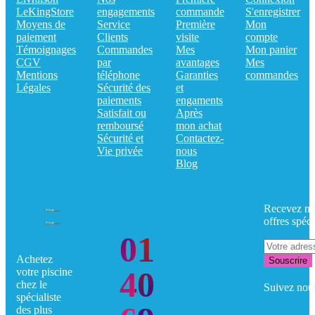
LeKingStore
engagements
commande
S'enregistrer
Moyens de
Service
Première
Mon
paiement
Clients
visite
compte
Témoignages
Commandes
Mes
Mon panier
CGV
par
avantages
Mes
Mentions
téléphone
Garanties
commandes
Légales
Sécurité des
et
paiements
engaments
Satisfait ou
Après
remboursé
mon achat
Sécurité et
Contactez-
Vie privée
nous
Blog
Recevez no
offres spéci
01
Achetez
Souscrire
40
votre piscine
chez le
Suivez nou
spécialiste
des plus