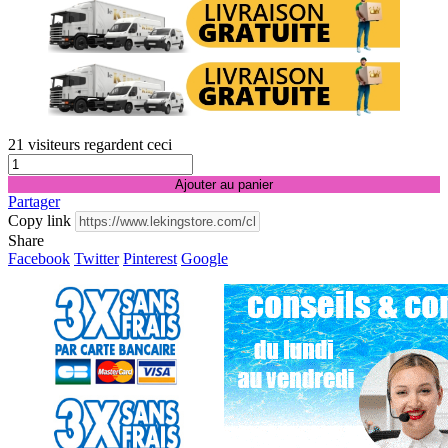
21
visiteurs regardent ceci
Ajouter au panier
Partager
Copy link
Share
Facebook
Twitter
Pinterest
Google