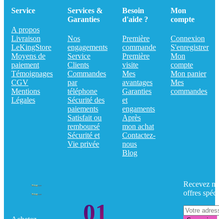
Service
Services &
Besoin
Mon
Garanties
d'aide ?
compte
A propos
Livraison
Nos
Première
Connexion
LeKingStore
engagements
commande
S'enregistrer
Moyens de
Service
Première
Mon
paiement
Clients
visite
compte
Témoignages
Commandes
Mes
Mon panier
CGV
par
avantages
Mes
Mentions
téléphone
Garanties
commandes
Légales
Sécurité des
et
paiements
engaments
Satisfait ou
Après
remboursé
mon achat
Sécurité et
Contactez-
Vie privée
nous
Blog
Recevez no
offres spéci
01