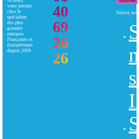
Achetez
Souscrire
40
votre piscine
chez le
Suivez nou
spécialiste
69
des plus
S
grandes
marques
26
Françaises et
Européennes
n
depuis 2009
26
s
I
S