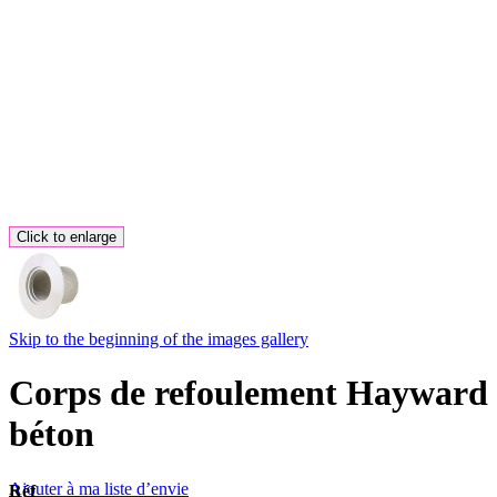
Click to enlarge
Skip to the beginning of the images gallery
Corps de refoulement Hayward
béton
Ajouter à ma liste d’envie
Réf