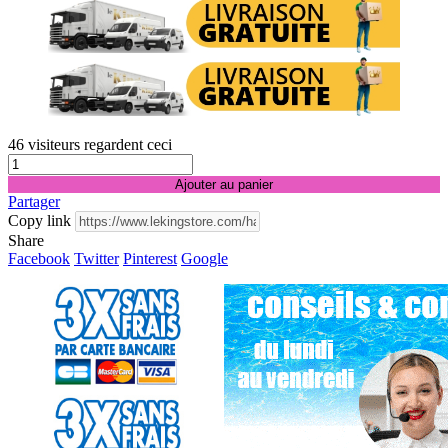
46
visiteurs regardent ceci
Ajouter au panier
Partager
Copy link
Share
Facebook
Twitter
Pinterest
Google