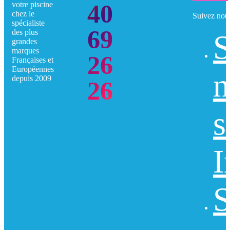
40
votre piscine
chez le
Suivez nou
spécialiste
69
des plus
S
grandes
marques
26
Françaises et
Européennes
n
depuis 2009
26
s
I
S