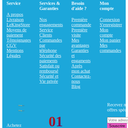
Service
Services &
Besoin
Mon
Garanties
d'aide ?
compte
A propos
Livraison
Nos
Première
Connexion
LeKingStore
engagements
commande
S'enregistrer
Moyens de
Service
Première
Mon
paiement
Clients
visite
compte
Témoignages
Commandes
Mes
Mon panier
CGV
par
avantages
Mes
Mentions
téléphone
Garanties
commandes
Légales
Sécurité des
et
paiements
engaments
Satisfait ou
Après
remboursé
mon achat
Sécurité et
Contactez-
Vie privée
nous
Blog
Recevez no
offres spéci
01
Achetez
Souscrire