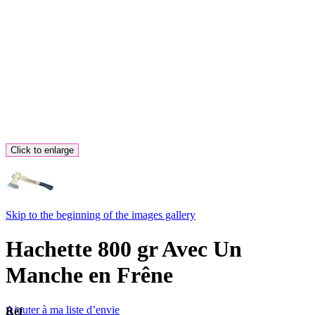
Click to enlarge
Skip to the beginning of the images gallery
Hachette 800 gr Avec Un
Manche en Frêne
Ajouter à ma liste d’envie
Réf