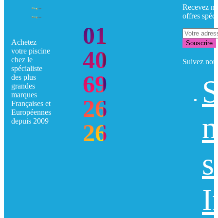
Recevez no
offres spéci
01
Achetez
Souscrire
40
votre piscine
chez le
Suivez nou
spécialiste
69
des plus
S
grandes
marques
26
Françaises et
Européennes
n
depuis 2009
26
s
I