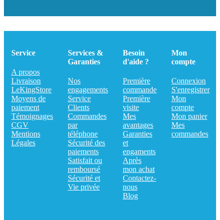
Service
Services &
Besoin
Mon
Garanties
d'aide ?
compte
A propos
Livraison
Nos
Première
Connexion
LeKingStore
engagements
commande
S'enregistrer
Moyens de
Service
Première
Mon
paiement
Clients
visite
compte
Témoignages
Commandes
Mes
Mon panier
CGV
par
avantages
Mes
Mentions
téléphone
Garanties
commandes
Légales
Sécurité des
et
paiements
engaments
Satisfait ou
Après
remboursé
mon achat
Sécurité et
Contactez-
Vie privée
nous
Blog