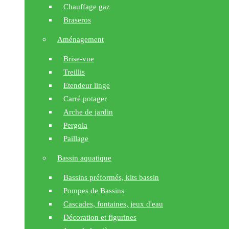
Chauffage gaz
Braseros
Aménagement
Brise-vue
Treillis
Etendeur linge
Carré potager
Arche de jardin
Pergola
Paillage
Bassin aquatique
Bassins préformés, kits bassin
Pompes de Bassins
Cascades, fontaines, jeux d'eau
Décoration et figurines