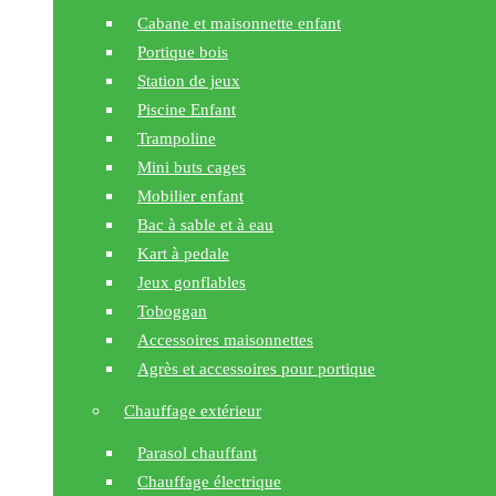
Cabane et maisonnette enfant
Portique bois
Station de jeux
Piscine Enfant
Trampoline
Mini buts cages
Mobilier enfant
Bac à sable et à eau
Kart à pedale
Jeux gonflables
Toboggan
Accessoires maisonnettes
Agrès et accessoires pour portique
Chauffage extérieur
Parasol chauffant
Chauffage électrique