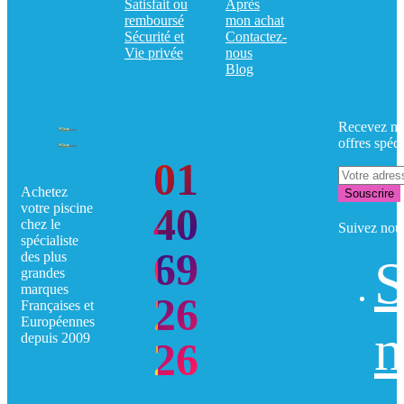
Satisfait ou
Après
remboursé
mon achat
Sécurité et
Contactez-
Vie privée
nous
Blog
Recevez no
offres spéci
01
Achetez
Souscrire
40
votre piscine
chez le
Suivez nou
spécialiste
69
des plus
S
grandes
marques
26
Françaises et
Européennes
n
depuis 2009
26