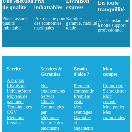
Une sélection
Prix
Livraison
En toute
de qualité
imbattables
express
tranquillité
Plaisir assuré,
Prix d'usine pour
Rapidité
Accès instantané
qualité
des économies
garantie, fiabilité
à notre support
imbattable
maximales
totale
professionnel
Service
Services &
Besoin
Mon
Garanties
d'aide ?
compte
A propos
Livraison
Nos
Première
Connexion
LeKingStore
engagements
commande
S'enregistrer
Moyens de
Service
Première
Mon
paiement
Clients
visite
compte
Témoignages
Commandes
Mes
Mon panier
CGV
par
avantages
Mes
Mentions
téléphone
Garanties
commandes
Légales
Sécurité des
et
paiements
engaments