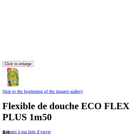
Click to enlarge
Skip to the beginning of the images gallery
Flexible de douche ECO FLEX
PLUS 1m50
Ajouter à ma liste d’envie
Réf