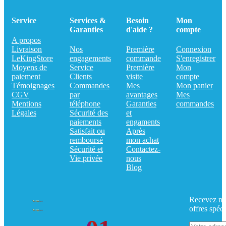
Service
Services &
Besoin
Mon
Garanties
d'aide ?
compte
A propos
Livraison
Nos
Première
Connexion
LeKingStore
engagements
commande
S'enregistrer
Moyens de
Service
Première
Mon
paiement
Clients
visite
compte
Témoignages
Commandes
Mes
Mon panier
CGV
par
avantages
Mes
Mentions
téléphone
Garanties
commandes
Légales
Sécurité des
et
paiements
engaments
Satisfait ou
Après
remboursé
mon achat
Sécurité et
Contactez-
Vie privée
nous
Blog
Recevez no
offres spéci