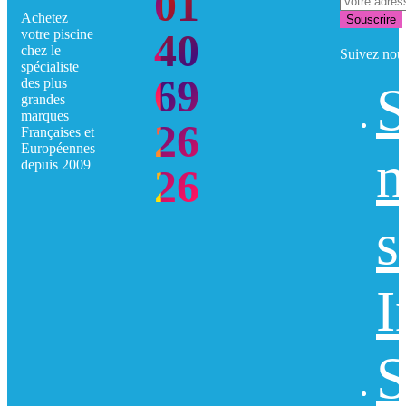
01
Achetez
Souscrire
40
votre piscine
chez le
Suivez nou
spécialiste
69
des plus
S
grandes
marques
26
Françaises et
Européennes
n
depuis 2009
26
s
I
S