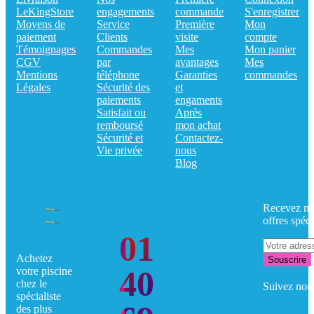
LeKingStore
engagements
commande
S'enregistrer
Moyens de
Service
Première
Mon
paiement
Clients
visite
compte
Témoignages
Commandes
Mes
Mon panier
CGV
par
avantages
Mes
Mentions
téléphone
Garanties
commandes
Légales
Sécurité des
et
paiements
engaments
Satisfait ou
Après
remboursé
mon achat
Sécurité et
Contactez-
Vie privée
nous
Blog
Recevez no
offres spéci
01
Achetez
Souscrire
40
votre piscine
chez le
Suivez nou
spécialiste
des plus