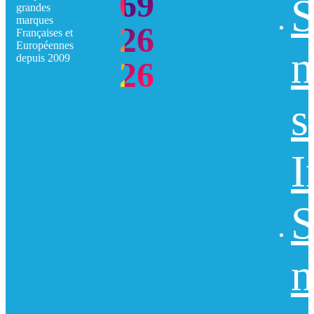
69
S
grandes
marques
26
Françaises et
Européennes
n
depuis 2009
26
s
I
S
n