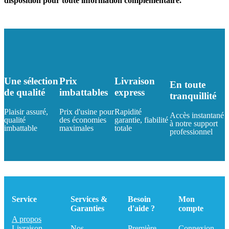
disposition pour toute information complémentaire.
Une sélection
Prix
Livraison
En toute
de qualité
imbattables
express
tranquillité
Plaisir assuré,
Prix d'usine pour
Rapidité
Accès instantané
qualité
des économies
garantie, fiabilité
à notre support
imbattable
maximales
totale
professionnel
Service
Services &
Besoin
Mon
Garanties
d'aide ?
compte
A propos
Livraison
Nos
Première
Connexion