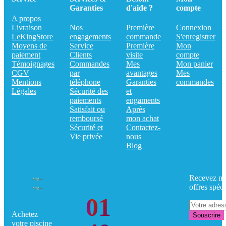
Garanties
d'aide ?
compte
A propos
Livraison
Nos
Première
Connexion
LeKingStore
engagements
commande
S'enregistrer
Moyens de
Service
Première
Mon
paiement
Clients
visite
compte
Témoignages
Commandes
Mes
Mon panier
CGV
par
avantages
Mes
Mentions
téléphone
Garanties
commandes
Légales
Sécurité des
et
paiements
engaments
Satisfait ou
Après
remboursé
mon achat
Sécurité et
Contactez-
Vie privée
nous
Blog
Recevez no
offres spéci
01
Achetez
Souscrire
votre piscine