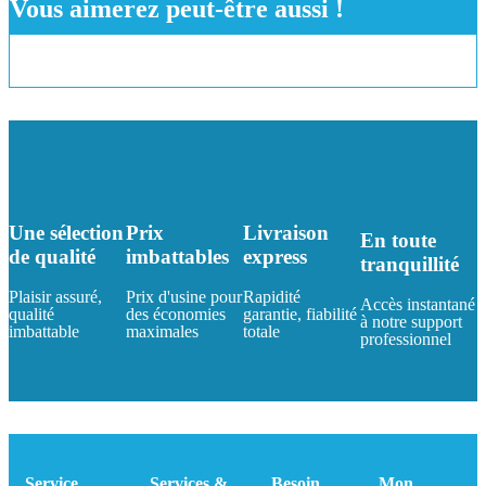
Vous aimerez peut-être aussi !
Une sélection
Prix
Livraison
En toute
de qualité
imbattables
express
tranquillité
Plaisir assuré,
Prix d'usine pour
Rapidité
Accès instantané
qualité
des économies
garantie, fiabilité
à notre support
imbattable
maximales
totale
professionnel
Service
Services &
Besoin
Mon