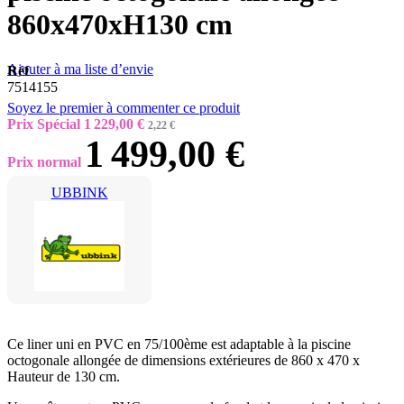
860x470xH130 cm
Ajouter à ma liste d’envie
Réf
7514155
Soyez le premier à commenter ce produit
Prix Spécial
1 229,00 €
2,22 €
1 499,00 €
Prix normal
UBBINK
Ce liner uni en PVC en 75/100ème est adaptable à la piscine
octogonale allongée de dimensions extérieures de 860 x 470 x
Hauteur de 130 cm.