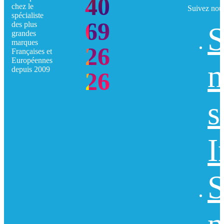
40
chez le
Suivez nou
spécialiste
69
des plus
S
grandes
marques
26
Françaises et
Européennes
n
depuis 2009
26
s
I
S