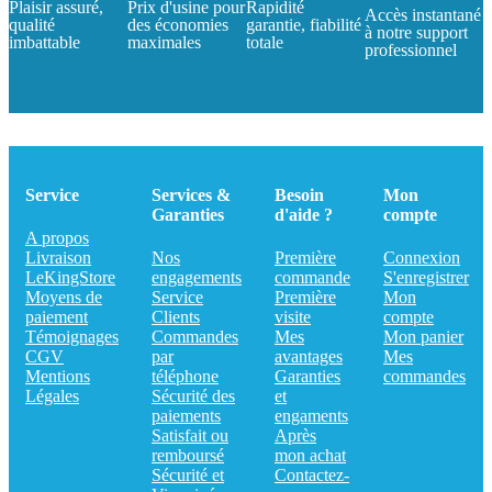
Plaisir assuré,
Prix d'usine pour
Rapidité
Accès instantané
qualité
des économies
garantie, fiabilité
à notre support
imbattable
maximales
totale
professionnel
Service
Services &
Besoin
Mon
Garanties
d'aide ?
compte
A propos
Livraison
Nos
Première
Connexion
LeKingStore
engagements
commande
S'enregistrer
Moyens de
Service
Première
Mon
paiement
Clients
visite
compte
Témoignages
Commandes
Mes
Mon panier
CGV
par
avantages
Mes
Mentions
téléphone
Garanties
commandes
Légales
Sécurité des
et
paiements
engaments
Satisfait ou
Après
remboursé
mon achat
Sécurité et
Contactez-