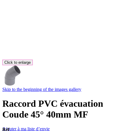
Click to enlarge
Skip to the beginning of the images gallery
Raccord PVC évacuation
Coude 45° 40mm MF
Ajouter à ma liste d’envie
Réf