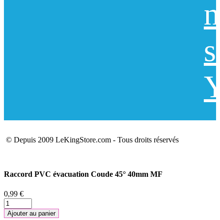
n
s
Y
© Depuis 2009 LeKingStore.com - Tous droits réservés
Raccord PVC évacuation Coude 45° 40mm MF
0,99 €
Ajouter au panier