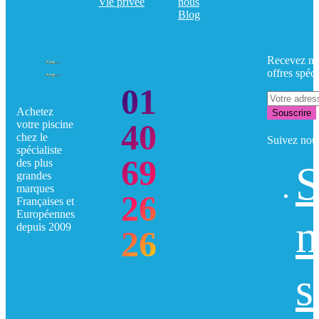
Vie privée
nous
Blog
Recevez no
offres spéci
01
Achetez
Souscrire
40
votre piscine
chez le
Suivez nou
spécialiste
69
des plus
S
grandes
marques
26
Françaises et
Européennes
n
depuis 2009
26
s