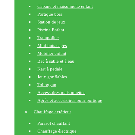
Cabane et maisonnette enfant
Portique bois
Station de jeux
Piscine Enfant
Trampoline
Mini buts cages
Mobilier enfant
Bac à sable et à eau
Kart à pedale
Jeux gonflables
Toboggan
Accessoires maisonnettes
Agrès et accessoires pour portique
Chauffage extérieur
Parasol chauffant
Chauffage électrique