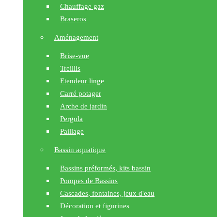
Chauffage gaz
Braseros
Aménagement
Brise-vue
Treillis
Etendeur linge
Carré potager
Arche de jardin
Pergola
Paillage
Bassin aquatique
Bassins préformés, kits bassin
Pompes de Bassins
Cascades, fontaines, jeux d'eau
Décoration et figurines