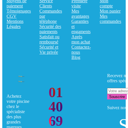
Moyens de
Service
Première
Mon
paiement
Clients
visite
compte
Témoignages
Commandes
Mes
Mon panier
CGV
par
avantages
Mes
Mentions
téléphone
Garanties
commandes
Légales
Sécurité des
et
paiements
engaments
Satisfait ou
Après
remboursé
mon achat
Sécurité et
Contactez-
Vie privée
nous
Blog
Recevez no
offres spéci
01
Achetez
Souscrire
40
votre piscine
chez le
Suivez nou
spécialiste
69
des plus
S
grandes
marques