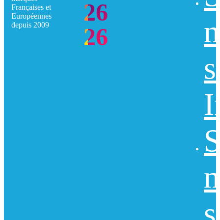
26
Françaises et
Européennes
n
depuis 2009
26
s
I
S
n
s