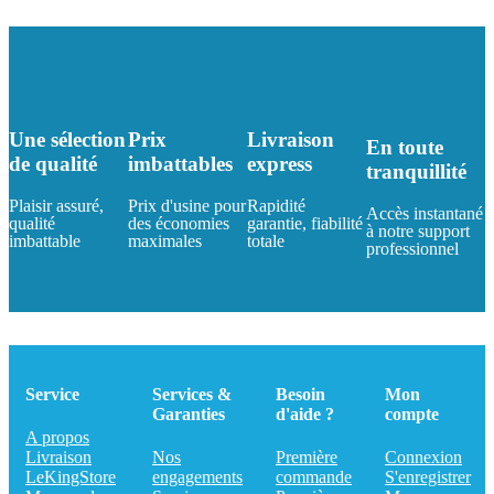
Une sélection
Prix
Livraison
En toute
de qualité
imbattables
express
tranquillité
Plaisir assuré,
Prix d'usine pour
Rapidité
Accès instantané
qualité
des économies
garantie, fiabilité
à notre support
imbattable
maximales
totale
professionnel
Service
Services &
Besoin
Mon
Garanties
d'aide ?
compte
A propos
Livraison
Nos
Première
Connexion
LeKingStore
engagements
commande
S'enregistrer