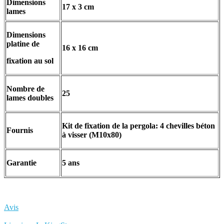
Dimensions
17 x 3 cm
lames
Dimensions
platine de
16 x 16 cm
fixation au sol
Nombre de
25
lames doubles
Kit de fixation de la pergola: 4 chevilles béton
Fournis
à visser (M10x80)
Garantie
5 ans
Avis
Rédigez votre propre commentaire