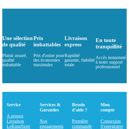
Une sélection
Prix
Livraison
En toute
de qualité
imbattables
express
tranquillité
Plaisir assuré,
Prix d'usine pour
Rapidité
Accès instantané
qualité
des économies
garantie, fiabilité
à notre support
imbattable
maximales
totale
professionnel
Service
Services &
Besoin
Mon
Garanties
d'aide ?
compte
A propos
Livraison
Nos
Première
Connexion
LeKingStore
engagements
commande
S'enregistrer