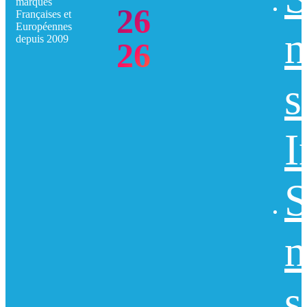
marques
26
Françaises et
Européennes
n
depuis 2009
26
s
I
S
n
s