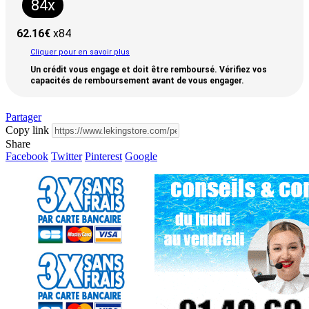
84x
62.16
€
x84
Cliquer pour en savoir plus
Un crédit vous engage et doit être remboursé. Vérifiez vos
capacités de remboursement avant de vous engager.
Partager
Copy link
Share
Facebook
Twitter
Pinterest
Google