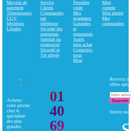
Moyens de
Service
Première
Mon
paiement
Clients
visite
compte
Témoignages
Commandes
Mes
Mon panier
CGV
par
avantages
Mes
Mentions
téléphone
Garanties
commandes
Légales
Sécurité des
et
paiements
engaments
Satisfait ou
Après
remboursé
mon achat
Sécurité et
Contactez-
Vie privée
nous
Blog
Recevez no
offres spéci
01
Achetez
Souscrire
40
votre piscine
chez le
Suivez nou
spécialiste
69
des plus
S
grandes