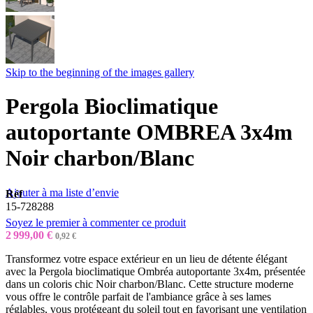
Skip to the beginning of the images gallery
Pergola Bioclimatique
autoportante OMBREA 3x4m
Noir charbon/Blanc
Ajouter à ma liste d’envie
Réf
15-728288
Soyez le premier à commenter ce produit
2 999,00 €
0,92 €
Transformez votre espace extérieur en un lieu de détente élégant
avec la Pergola bioclimatique Ombréa autoportante 3x4m, présentée
dans un coloris chic Noir charbon/Blanc. Cette structure moderne
vous offre le contrôle parfait de l'ambiance grâce à ses lames
réglables, vous protégeant du soleil tout en favorisant une ventilation