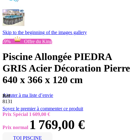
Skip to the beginning of the images gallery
-9%
Offre du King
Piscine Allongée PIEDRA
GRIS Acier Décoration Pierre
640 x 366 x 120 cm
Ajouter à ma liste d’envie
Réf
8131
Soyez le premier à commenter ce produit
Prix Spécial
1 609,00 €
1 769,00 €
Prix normal
TOI PISCINE