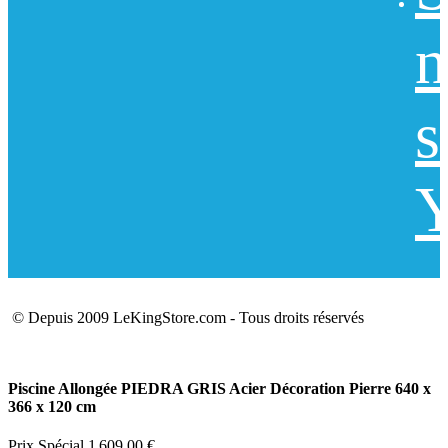
n
s
Y
© Depuis 2009 LeKingStore.com - Tous droits réservés
Piscine Allongée PIEDRA GRIS Acier Décoration Pierre 640 x
366 x 120 cm
Prix Spécial
1 609,00 €