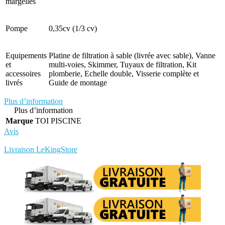
margelles
Pompe
0,35cv (1/3 cv)
Equipements
Platine de filtration à sable (livrée avec sable), Vanne
et
multi-voies, Skimmer, Tuyaux de filtration, Kit
accessoires
plomberie, Echelle double, Visserie complète et
livrés
Guide de montage
Plus d’information
Plus d’information
Marque
TOI PISCINE
Avis
Rédigez votre propre commentaire
Livraison LeKingStore