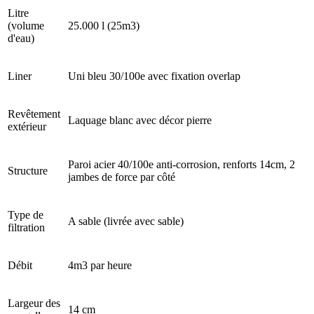
Litre
(volume
25.000 l (25m3)
d'eau)
Liner
Uni bleu 30/100e avec fixation overlap
Revêtement
Laquage blanc avec décor pierre
extérieur
Paroi acier 40/100e anti-corrosion, renforts 14cm, 2
Structure
jambes de force par côté
Type de
A sable (livrée avec sable)
filtration
Débit
4m3 par heure
Largeur des
14 cm