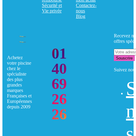
Sécurité et
Contactez-
Vie privée
nous
Blog
Recevez no
offres spéci
01
Achetez
Souscrire
40
votre piscine
chez le
Suivez nou
spécialiste
69
des plus
S
grandes
marques
26
Françaises et
Européennes
n
depuis 2009
26
s