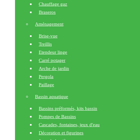
Chauffage gaz
Braseros
Aménagement
Brise-vue
Treillis
Etendeur linge
Carré potager
Arche de jardin
Pergola
Paillage
Bassin aquatique
Bassins préformés, kits bassin
Pompes de Bassins
Cascades, fontaines, jeux d'eau
Décoration et figurines