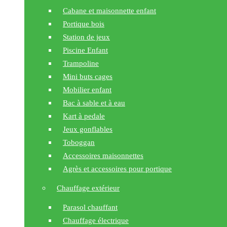
Cabane et maisonnette enfant
Portique bois
Station de jeux
Piscine Enfant
Trampoline
Mini buts cages
Mobilier enfant
Bac à sable et à eau
Kart à pedale
Jeux gonflables
Toboggan
Accessoires maisonnettes
Agrès et accessoires pour portique
Chauffage extérieur
Parasol chauffant
Chauffage électrique