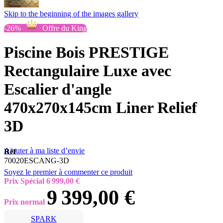
Skip to the beginning of the images gallery
-26%
Offre du King
Piscine Bois PRESTIGE
Rectangulaire Luxe avec
Escalier d'angle
470x270x145cm Liner Relief
3D
Ajouter à ma liste d’envie
Réf
70020ESCANG-3D
Soyez le premier à commenter ce produit
Prix Spécial
6 999,00 €
9 399,00 €
Prix normal
SPARK