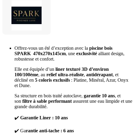
Offrez-vous un été d’exception avec la
piscine bois
SPARK
470x270x145cm
, une
exclusivité
alliant design,
robustesse et confort.
Elle est équipée d’un
liner texturé 3D d’environ
100/100ème
, au
relief ultra-réaliste
,
antidérapant
, et
décliné en
5 coloris exclusifs
: Platine, Minéral, Azur, Onyx
et Dune.
Sa structure en bois traité autoclave,
garantie 10 ans
, et
son
filtre à sable performant
assurent une eau limpide et une
grande durabilité.
✔️
Garantie Liner : 10 ans
✔️ Ga
rantie anti-tache : 6 ans