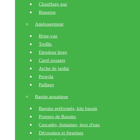
Chauffage gaz
Braseros
Aménagement
Brise-vue
Treillis
Etendeur linge
Carré potager
Arche de jardin
Pergola
Paillage
Bassin aquatique
Bassins préformés, kits bassin
Pompes de Bassins
Cascades, fontaines, jeux d'eau
Décoration et figurines