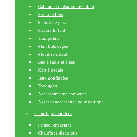
Cabane et maisonnette enfant
Portique bois
Station de jeux
Piscine Enfant
Trampoline
Mini buts cages
Mobilier enfant
Bac à sable et à eau
Kart à pedale
Jeux gonflables
Toboggan
Accessoires maisonnettes
Agrès et accessoires pour portique
Chauffage extérieur
Parasol chauffant
Chauffage électrique