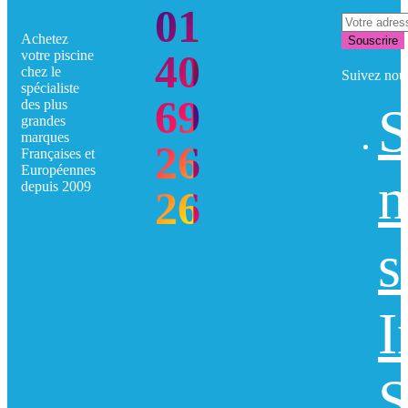
01
Achetez
Souscrire
40
votre piscine
chez le
Suivez nou
spécialiste
69
des plus
S
grandes
marques
26
Françaises et
Européennes
n
depuis 2009
26
s
I
S