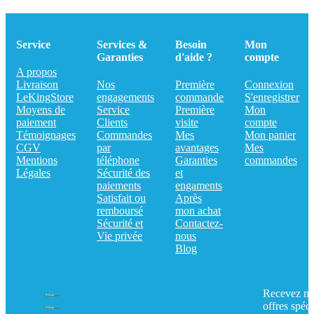
Service
Services &
Besoin
Mon
Garanties
d'aide ?
compte
A propos
Livraison
Nos
Première
Connexion
LeKingStore
engagements
commande
S'enregistrer
Moyens de
Service
Première
Mon
paiement
Clients
visite
compte
Témoignages
Commandes
Mes
Mon panier
CGV
par
avantages
Mes
Mentions
téléphone
Garanties
commandes
Légales
Sécurité des
et
paiements
engaments
Satisfait ou
Après
remboursé
mon achat
Sécurité et
Contactez-
Vie privée
nous
Blog
Recevez no
offres spéci