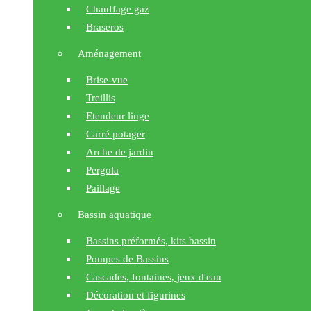
Chauffage gaz
Braseros
Aménagement
Brise-vue
Treillis
Etendeur linge
Carré potager
Arche de jardin
Pergola
Paillage
Bassin aquatique
Bassins préformés, kits bassin
Pompes de Bassins
Cascades, fontaines, jeux d'eau
Décoration et figurines