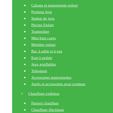
Cabane et maisonnette enfant
Portique bois
Station de jeux
Piscine Enfant
Trampoline
Mini buts cages
Mobilier enfant
Bac à sable et à eau
Kart à pedale
Jeux gonflables
Toboggan
Accessoires maisonnettes
Agrès et accessoires pour portique
Chauffage extérieur
Parasol chauffant
Chauffage électrique