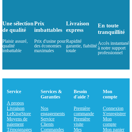
Une sélection
Prix
Livraison
En toute
de qualité
imbattables
express
tranquillité
Plaisir assuré,
Prix d'usine pour
Rapidité
Accès instantané
qualité
des économies
garantie, fiabilité
à notre support
imbattable
maximales
totale
professionnel
Service
Services &
Besoin
Mon
Garanties
d'aide ?
compte
A propos
Livraison
Nos
Première
Connexion
LeKingStore
engagements
commande
S'enregistrer
Moyens de
Service
Première
Mon
paiement
Clients
visite
compte
Témoignages
Commandes
Mes
Mon panier