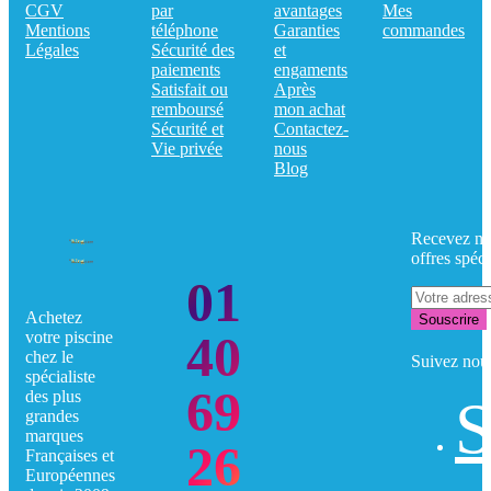
CGV
par
avantages
Mes
Mentions
téléphone
Garanties
commandes
Légales
Sécurité des
et
paiements
engaments
Satisfait ou
Après
remboursé
mon achat
Sécurité et
Contactez-
Vie privée
nous
Blog
Recevez no
offres spéci
01
Achetez
Souscrire
40
votre piscine
chez le
Suivez nou
spécialiste
69
des plus
S
grandes
marques
26
Françaises et
Européennes