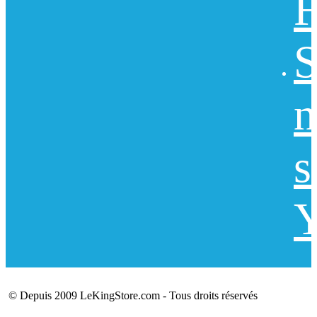
F
S
n
s
Y
© Depuis 2009 LeKingStore.com - Tous droits réservés